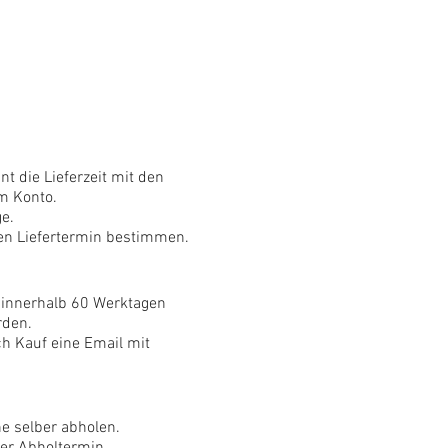
t die Lieferzeit mit den
m Konto.
ge.
en Liefertermin bestimmen.
 innerhalb 60 Werktagen
rden.
ch Kauf eine Email mit
ne selber abholen.
der Abholtermin