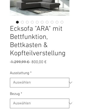
Ecksofa "ARA" mit
Bettfunktion,
Bettkasten &
Kopfteilverstellung
Standardpreis
Sale-
 1.299,99 € 
800,00 €
Preis
Ausstattung
*
Bezug
*