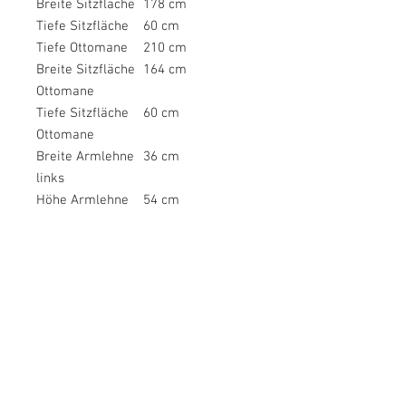
Breite Sitzfläche
178 cm
Tiefe Sitzfläche
60 cm
Tiefe Ottomane
210 cm
Breite Sitzfläche
164 cm
Ottomane
Tiefe Sitzfläche
60 cm
Ottomane
Breite Armlehne
36 cm
links
Höhe Armlehne
54 cm
links
Breite
123 cm
Liegefläche
Länge
176 cm
Liegefläche
Breite Bettkasten
37 cm
Tiefe Bettkasten
88 cm
Höhe Bettkasten
14 cm
Höhe Füße
12 cm