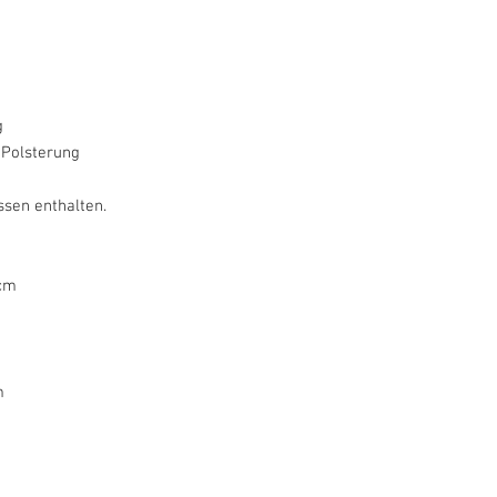
g
Polsterung
ssen enthalten.
9cm
m