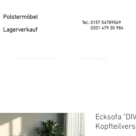
Polstermöbel
Tel.: 0157 54789569
0201 479 30 984
Lagerverkauf
Wohnlandschaften
Boxspringbett
L
Ecksofa "DI
Kopfteilvers