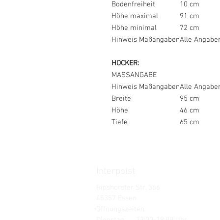
Bodenfreiheit
10 cm
Höhe maximal
91 cm
Höhe minimal
72 cm
Hinweis Maßangaben
Alle Angaben
HOCKER:
MASSANGABE
Hinweis Maßangaben
Alle Angaben
Breite
95 cm
Höhe
46 cm
Tiefe
65 cm
Interpolst
Ripshorster Str. 366
45357 Essen
Öffnungszeiten:
Dienstag 13:00-19:00 Uhr