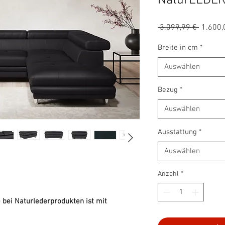
NaturLEDE
Standa
 3.099,99 € 
1.600,
Breite in cm
*
Auswählen
Bezug
*
Auswählen
Ausstattung
*
Auswählen
Anzahl
*
 bei Naturlederprodukten ist mit