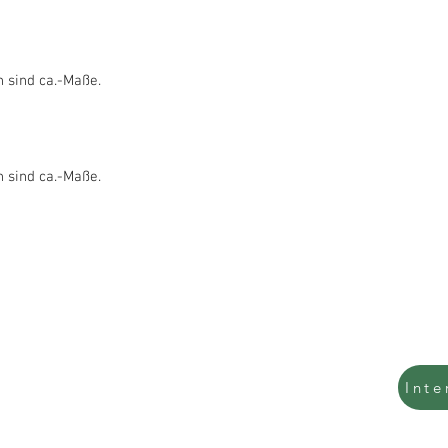
 sind ca.-Maße.
 sind ca.-Maße.
Tel.: 0157 54789569
Inte
0201 479 30 984
info@interpolst.de