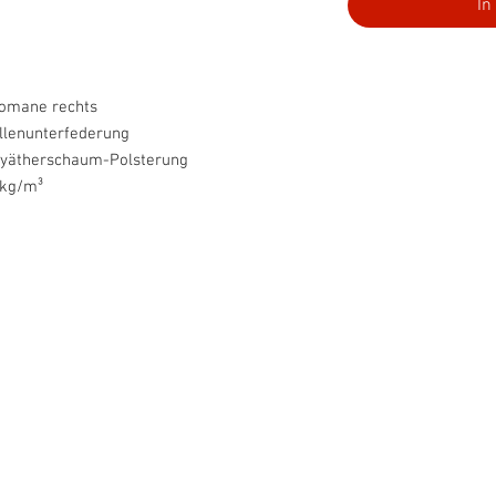
In
tomane rechts
llenunterfederung
lyätherschaum-Polsterung
 kg/m³