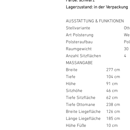
Farbe: schwarz
Lagerzustand: in der Verpackung
AUSSTATTUNG & FUNKTIONEN
Stellvariante
Ot
Art Polsterung
We
Polsteraufbau
Po
Raumgewicht
30
Anzahl Sitzflächen
4
MASSANGABE
Breite
277 cm
Tiefe
104 cm
Höhe
91 cm
Sitzhöhe
46 cm
Tiefe Sitzfläche
62 cm
Tiefe Ottomane
238 cm
Breite Liegefläche
126 cm
Länge Liegefläche
185 cm
Höhe Füße
10 cm