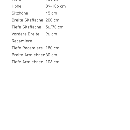
Höhe
89-106 cm
Sitzhöhe
45 cm
Breite Sitzfläche
200 cm
Tiefe Sitzfläche
56/70 cm
Vordere Breite
96 cm
Recamiere
Tiefe Recamiere
180 cm
Breite Armlehnen
30 cm
Tiefe Armlehnen
106 cm
Höhe Armlehnen
60 cm
Breite
200 cm
Liegefläche
Länge
135 cm
Liegefläche
Höhe Füße
4 cm
Bodenfreiheit
4 cm
Tiefe
106 cm
Hauptelement