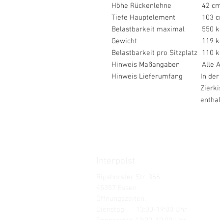
Höhe Rückenlehne
42 c
Tiefe Hauptelement
103 
Belastbarkeit maximal
550 k
Gewicht
119 k
Belastbarkeit pro Sitzplatz
110 k
Hinweis Maßangaben
Alle 
Hinweis Lieferumfang
In der
Zier
e
Interpolst
Ripshorster Str. 366
45357 Essen
Öffnungszeiten:
Dienstag 13:00-19:00 Uhr