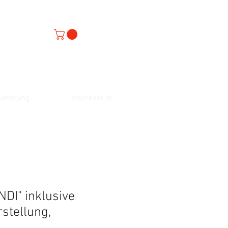
ieferung
Impressum
NDI" inklusive
rstellung,