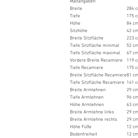
Maßangaben
Breite
284 
Tiefe
175 
Höhe
84 c
Sitzhöhe
42 c
Breite Sitzfläche
223 
Tiefe Sitzfläche minimal
52 c
Tiefe Sitzfläche maximal
67 c
Vordere Breite Recamiere
119 
Tiefe Recamiere
175 
Breite Sitzfläche Recamiere
81 c
Tiefe Sitzfläche Recamiere
141 
Breite Armlehnen
29 c
Tiefe Armlehnen
96 c
Höhe Armlehnen
63 c
Breite Armlehne links
29 c
Breite Armlehne rechts
29 c
Höhe Füße
12 c
Bodenfreiheit
12 c