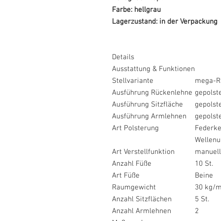
Farbe: hellgrau
Lagerzustand: in der Verpackung
Details
Ausstattung & Funktionen
Stellvariante
mega-Re
Ausführung Rückenlehne
gepolst
Ausführung Sitzfläche
gepolst
Ausführung Armlehnen
gepolst
Art Polsterung
Federke
Wellenu
Art Verstellfunktion
manuell
Anzahl Füße
10 St.
Art Füße
Beine
Raumgewicht
30 kg/m
Anzahl Sitzflächen
5 St.
Anzahl Armlehnen
2