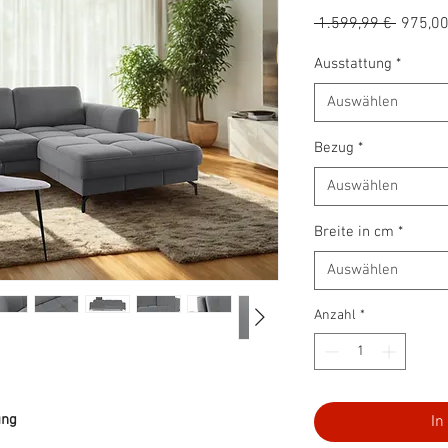
Standa
 1.599,99 € 
975,00
Ausstattung
*
Auswählen
Bezug
*
Auswählen
Breite in cm
*
Auswählen
Anzahl
*
ung
In