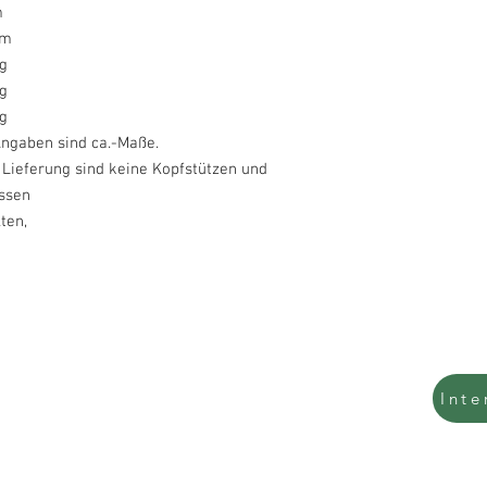
m
cm
g
g
g
Angaben sind ca.-Maße.
 Lieferung sind keine Kopfstützen und
kissen
nthalten,
Tel.: 0157 54789569
Inte
0201 479 30 984
info@interpolst.de