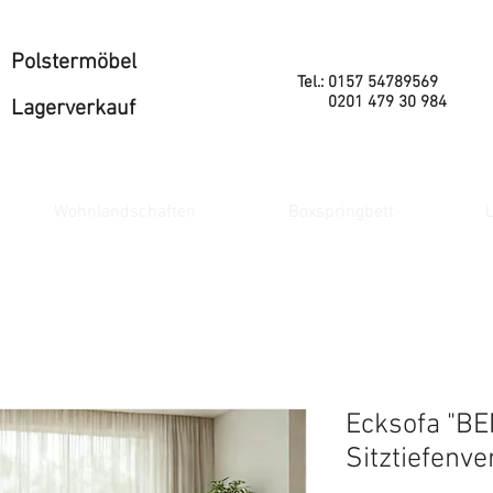
Polstermöbel
Tel.: 0157 54789569
0201 479 30 984
Lagerverkauf
Wohnlandschaften
Boxspringbett
L
Ecksofa "BE
Sitztiefenve