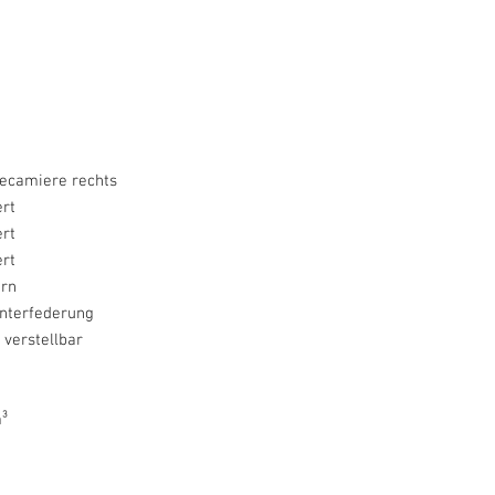
camiere rechts
ert
ert
ert
rn
nterfederung
 verstellbar
³