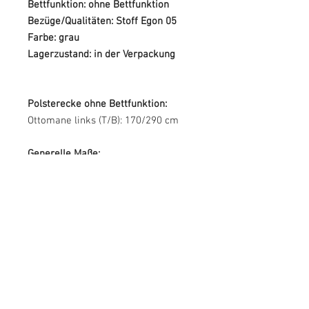
Bettfunktion: ohne Bettfunktion
Bezüge/Qualitäten: Stoff Egon 05
Farbe: grau
Lagerzustand: in der Verpackung
Polsterecke ohne Bettfunktion:
Ottomane links (T/B): 170/290 cm
Generelle Maße:
290 cm Breite
70 cm Höhe
170 cm Gesamttiefe
44 cm Sitzhöhe
65 cm Sitztiefe
105 cm Breite Ottomane
70 cm Armlehnen-Höhe
20 cm Armlehnen-Breite
Höhe der Füße: 3 cm