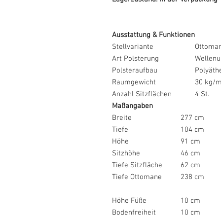
Ausstattung & Funktionen
Stellvariante
Ottoman
Art Polsterung
Wellenu
Polsteraufbau
Polyäth
Raumgewicht
30 kg/m
Anzahl Sitzflächen
4 St.
Maßangaben
Breite
277 cm
Tiefe
104 cm
Höhe
91 cm
Sitzhöhe
46 cm
Tiefe Sitzfläche
62 cm
Tiefe Ottomane
238 cm
Höhe Füße
10 cm
Bodenfreiheit
10 cm