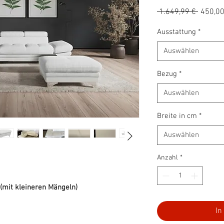
Standa
 1.649,99 € 
450,00
Ausstattung
*
Auswählen
Bezug
*
Auswählen
Breite in cm
*
Auswählen
Anzahl
*
(mit kleineren Mängeln)
In