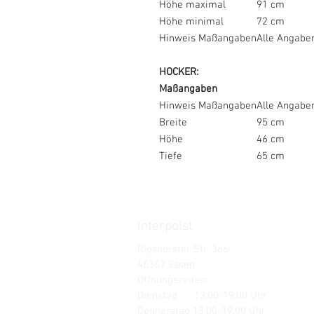
Höhe maximal
91 cm
Höhe minimal
72 cm
Hinweis Maßangaben
Alle Angaben
HOCKER:
Maßangaben
Hinweis Maßangaben
Alle Angaben
Breite
95 cm
Höhe
46 cm
Tiefe
65 cm
Interpolst
Ripshorster Str. 366
45357 Essen
Öffnungszeiten:
Dienstag 13:00-19:00 Uhr
Donnerstag 13:00-19:00 Uhr