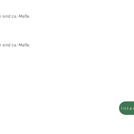
 sind ca.-Maße.
 sind ca.-Maße.
Tel.: 0157 54789569
Inte
0201 479 30 984
info@interpolst.de