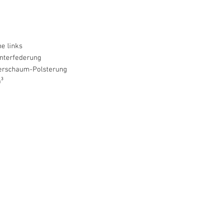
e links
nterfederung
erschaum-Polsterung
³