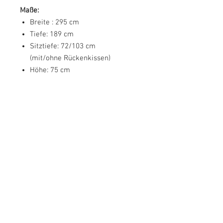
Maße:
Breite : 295 cm
Tiefe: 189 cm
Sitztiefe: 72/103 cm
(mit/ohne Rückenkissen)
Höhe: 75 cm
Sitzhöhe: 44 cm
Breite Recamiere: 97 cm
Scheuertouren: 70.000
Schlaffunktion: 230/160 cm
Füße: 5 cm
Hinweis
Dekoration ist im Lieferumfang
nicht enthalten.