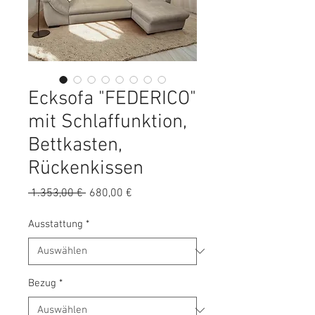
Ecksofa "FEDERICO"
mit Schlaffunktion,
Bettkasten,
Rückenkissen
Standardpreis
Sale-
 1.353,00 € 
680,00 €
Preis
Ausstattung
*
Bezug
*