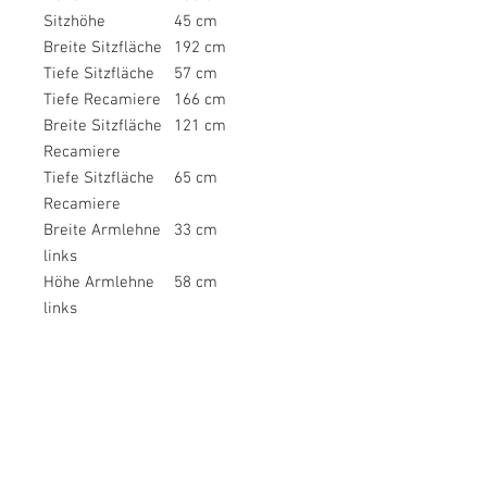
Sitzhöhe
45 cm
Breite Sitzfläche
192 cm
Tiefe Sitzfläche
57 cm
Tiefe Recamiere
166 cm
Breite Sitzfläche
121 cm
Recamiere
Tiefe Sitzfläche
65 cm
Recamiere
Breite Armlehne
33 cm
links
Höhe Armlehne
58 cm
links
Breite Armlehne
33 cm
rechts
Höhe Armlehne
58 cm
rechts
Breite Liegefläche
119 cm
Länge Liegefläche
190 cm