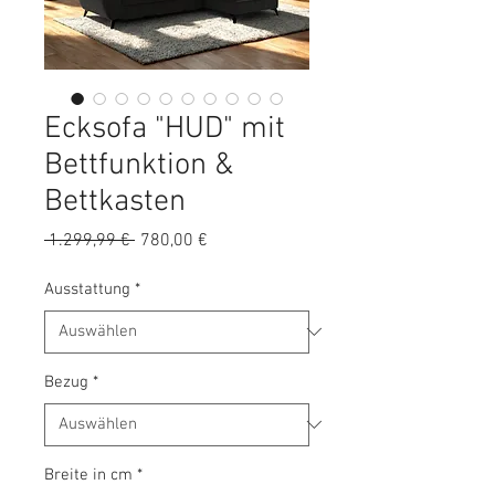
Ecksofa "HUD" mit
Bettfunktion &
Bettkasten
Standardpreis
Sale-
 1.299,99 € 
780,00 €
Preis
Ausstattung
*
Bezug
*
Breite in cm
*