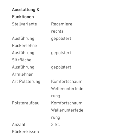
Ausstattung &
Funktionen
Stellvariante
Recamiere
rechts
Ausführung
gepolstert
Rückenlehne
Ausführung
gepolstert
Sitzfläche
Ausführung
gepolstert
Armlehnen
Art Polsterung
Komfortschaum
Wellenunterfede
rung
Polsteraufbau
Komfortschaum
Wellenunterfede
rung
Anzahl
3 St.
Rückenkissen