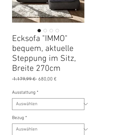
Ecksofa "IMMO"
bequem, aktuelle
Steppung im Sitz,
Breite 270cm
Standardpreis
Sale-
 1.179,99 € 
680,00 €
Preis
Ausstattung
*
Bezug
*