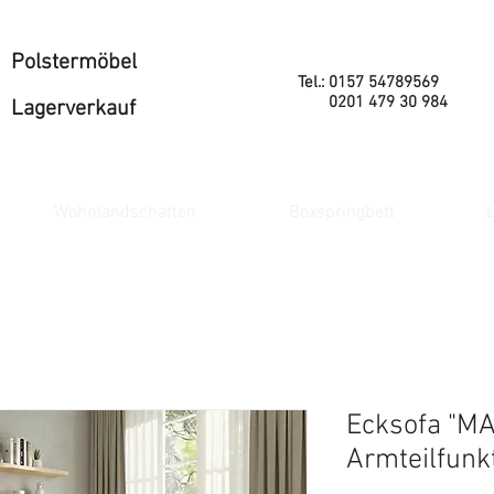
Polstermöbel
Tel.: 0157 54789569
0201 479 30 984
Lagerverkauf
Wohnlandschaften
Boxspringbett
L
Ecksofa "M
Armteilfunkt