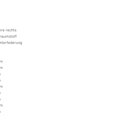
re rechts
haumstoff
nterfederung
cm
cm
m
m
cm
m
m
cm
m