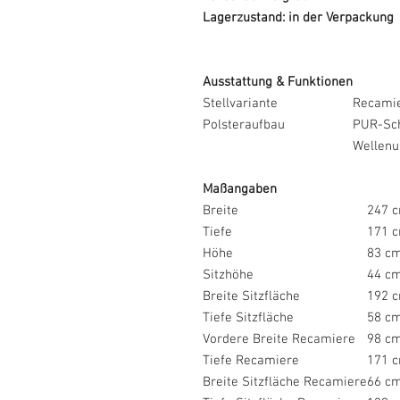
Lagerzustand: in der Verpackung
Ausstattung & Funktionen
Stellvariante
Recamie
Polsteraufbau
PUR-Sc
Wellenu
Maßangaben
Breite
247 
Tiefe
171 
Höhe
83 c
Sitzhöhe
44 c
Breite Sitzfläche
192 
Tiefe Sitzfläche
58 c
Vordere Breite Recamiere
98 c
Tiefe Recamiere
171 
Breite Sitzfläche Recamiere
66 c