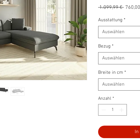
Standa
 1.099,99 € 
760,00
Ausstattung
*
Auswählen
Bezug
*
Auswählen
Breite in cm
*
Auswählen
Anzahl
*
In