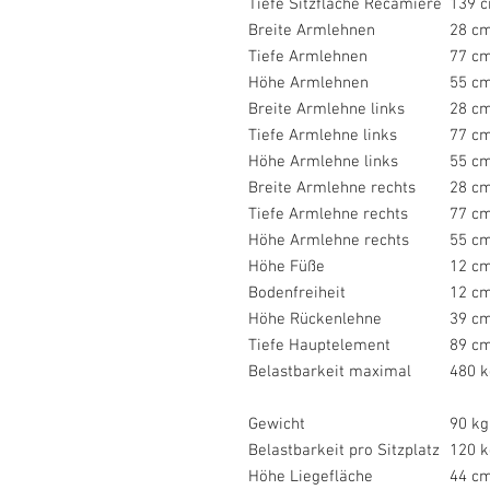
Tiefe Sitzfläche Recamiere
139 
Breite Armlehnen
28 c
Tiefe Armlehnen
77 c
Höhe Armlehnen
55 c
Breite Armlehne links
28 c
Tiefe Armlehne links
77 c
Höhe Armlehne links
55 c
Breite Armlehne rechts
28 c
Tiefe Armlehne rechts
77 c
Höhe Armlehne rechts
55 c
Höhe Füße
12 c
Bodenfreiheit
12 c
Höhe Rückenlehne
39 c
Tiefe Hauptelement
89 c
Belastbarkeit maximal
480 k
Gewicht
90 kg
Belastbarkeit pro Sitzplatz
120 k
Höhe Liegefläche
44 c