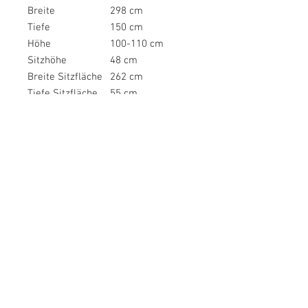
Breite
298 cm
Tiefe
150 cm
Höhe
100-110 cm
Sitzhöhe
48 cm
Breite Sitzfläche
262 cm
Tiefe Sitzfläche
55 cm
Tiefe Recamiere
150 cm
Breite Sitzfläche
115 cm
Recamiere
Tiefe Sitzfläche
140 cm
Recamiere
Breite Armlehnen
15 cm
Höhe Armlehnen
57 cm
Höhe Füße
13 cm
Bodenfreiheit
13 cm
Gewicht
106 kg
Belastbarkeit pro
110 kg
Sitzplatz