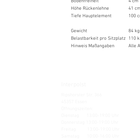
Bodenfreiheit
4 cm
Höhe Rückenlehne
41 c
Tiefe Hauptelement
100 
Gewicht
84 kg
Belastbarkeit pro Sitzplatz
110 k
Hinweis Maßangaben
Alle 
Interpolst
Ripshorster Str. 366
45357 Essen
Öffnungszeiten:
Dienstag 13:00-19:00 Uhr
Donnerstag 13:00-19:00 Uhr
Freitag 13:00-19:00 Uhr
Samstag 10:00-16:00 Uhr