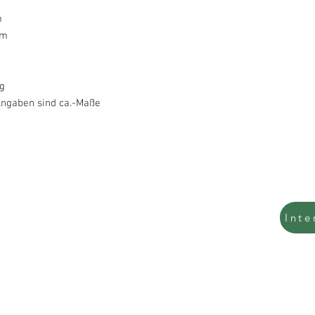
m
cm
g
Angaben sind ca.-Maße
Tel.: 0157 54789569
Inte
0201 479 30 984
info@interpolst.de