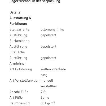
Lagerzustand: in der Verpackung
Details
Ausstattung &
Funktionen
Stellvariante
Ottomane links
Ausführung
gepolstert
Rückenlehne
Ausführung
gepolstert
Sitzfläche
Ausführung
gepolstert
Armlehnen
Art Polsterung
Wellenunterfede
rung
Art Verstellfunktion
manuell
verstellbar
Anzahl Füße
9 St.
Art Füße
Beine
Raumgewicht
30 kg/m³