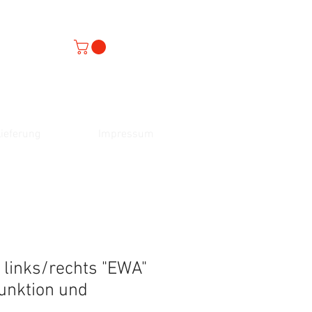
ieferung
Impressum
 links/rechts "EWA"
funktion und