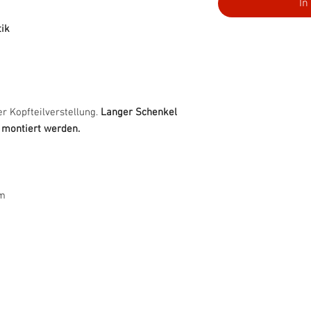
In
tik
r Kopfteilverstellung.
Langer Schenkel
 montiert werden.
cm