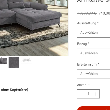
Armteilvers
Standa
 1.599,99 € 
940,00
Ausstattung
*
Auswählen
Bezug
*
Auswählen
Breite in cm
*
Auswählen
Anzahl
*
( ohne Kopfstütze)