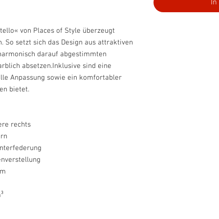
In
stello« von Places of Style überzeugt
. So setzt sich das Design aus attraktiven
 harmonisch darauf abgestimmten
rblich absetzen.Inklusive sind eine
uelle Anpassung sowie ein komfortabler
n bietet.
re rechts
rn
nterfederung
enverstellung
um
³