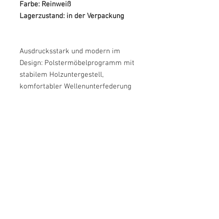
Farbe: Reinweiß
Lagerzustand: in der Verpackung
Ausdrucksstark und modern im
Design: Polstermöbelprogramm mit
stabilem Holzuntergestell,
komfortabler Wellenunterfederung
und atmungsaktiver
Polyätherschaum- Polsterung.
Hoher Sitzkomfort.
338 cm Gesamtbreite
Schenkelmaße bei langer Schenkel
rechts 293/338 cm,
Tiefe/Höhe 99/84 cm.
Sitztiefe/-höhe 55/44 cm.