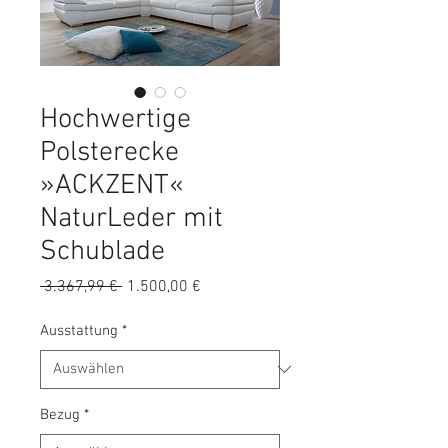
Hochwertige
Polsterecke
»ACKZENT«
NaturLeder mit
Schublade
Standardpreis
Sale-
 3.367,99 € 
1.500,00 €
Preis
Ausstattung
*
Bezug
*