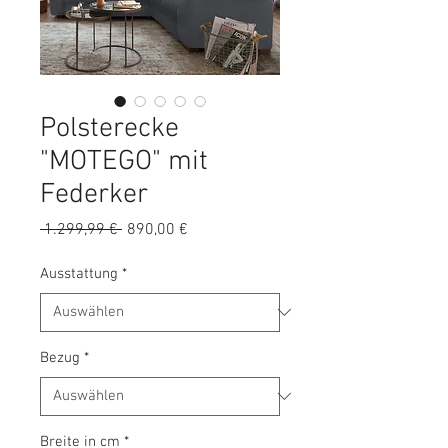
Polsterecke
"MOTEGO" mit
Federker
Standardpreis
Sale-
 1.299,99 € 
890,00 €
Preis
Ausstattung
*
Bezug
*
Breite in cm
*