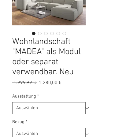
Wohnlandschaft
"MADEA" als Modul
oder separat
verwendbar. Neu
Standardpreis
Sale-
 1.999,99 € 
1.280,00 €
Preis
Ausstattung
*
Bezug
*