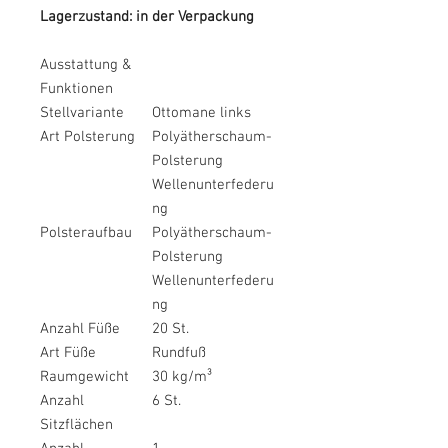
Lagerzustand: in der Verpackung
Ausstattung &
Funktionen
Stellvariante
Ottomane links
Art Polsterung
Polyätherschaum-
Polsterung
Wellenunterfederu
ng
Polsteraufbau
Polyätherschaum-
Polsterung
Wellenunterfederu
ng
Anzahl Füße
20 St.
Art Füße
Rundfuß
Raumgewicht
30 kg/m³
Anzahl
6 St.
Sitzflächen