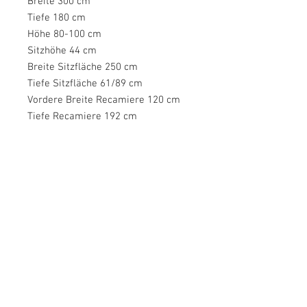
Breite 300 cm
Tiefe 180 cm
Höhe 80-100 cm
Sitzhöhe 44 cm
Breite Sitzfläche 250 cm
Tiefe Sitzfläche 61/89 cm
Vordere Breite Recamiere 120 cm
Tiefe Recamiere 192 cm
Breite Armlehnen 35 cm
Höhe Füße 6 cm
Bodenfreiheit 6cm
Hinweis Maßangaben
Alle Angaben sind ca.-Maße.
Hinweis
ohne
Lieferumfang
Nierenkissen