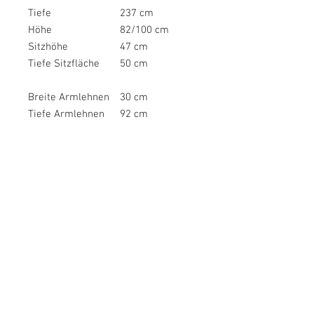
Tiefe
237 cm
Höhe
82/100 cm
Sitzhöhe
47 cm
Tiefe Sitzfläche
50 cm
Breite Armlehnen
30 cm
Tiefe Armlehnen
92 cm
Höhe Armlehnen
63-76 cm
Höhe
100 cm
Kopfteilverstellung
maximal
Höhe Füße
14 cm
Bodenfreiheit
14 cm
Tiefe Hauptelement
101 cm
Belastbarkeit pro
110 kg
Sitzplatz
Hinweis
Alle Angaben
Maßangaben
sind ca.-Maße.