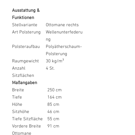
Ausstattung &
Funktionen
Stellvariante
Ottomane rechts
Art Polsterung
Wellenunterfederu
ng
Polsteraufbau
Polyätherschaum-
Polsterung
Raumgewicht
30 kg/m³
Anzahl
4 St.
Sitzflächen
Maßangaben
Breite
250 cm
Tiefe
164 cm
Höhe
85 cm
Sitzhöhe
46 cm
Tiefe Sitzfläche
55 cm
Vordere Breite
91 cm
Ottomane