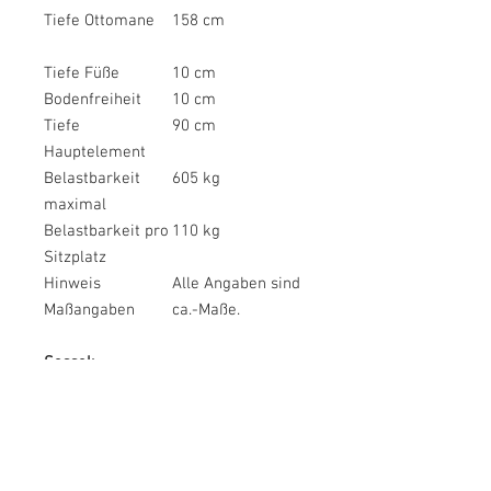
Tiefe Ottomane
158 cm
Tiefe Füße
10 cm
Bodenfreiheit
10 cm
Tiefe
90 cm
Hauptelement
Belastbarkeit
605 kg
maximal
Belastbarkeit pro
110 kg
Sitzplatz
Hinweis
Alle Angaben sind
Maßangaben
ca.-Maße.
Sessel:
Maßangaben
Belastbarkeit
110 kg
maximal
Bodenfreiheit
10 cm