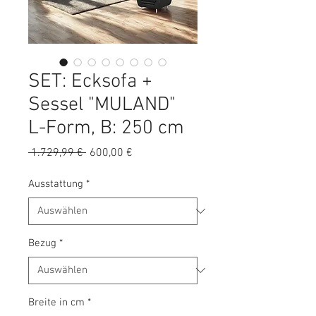
SET: Ecksofa +
Sessel "MULAND"
L-Form, B: 250 cm
Standardpreis
Sale-
 1.729,99 € 
600,00 €
Preis
Ausstattung
*
Bezug
*
Breite in cm
*