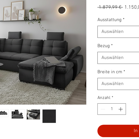
Standa
 1.879,99 € 
1.150,
Ausstattung
*
Auswählen
Bezug
*
Auswählen
Breite in cm
*
Auswählen
Anzahl
*
In