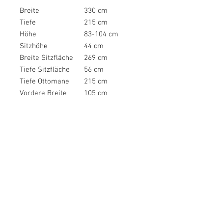
Breite
330 cm
Tiefe
215 cm
Höhe
83-104 cm
Sitzhöhe
44 cm
Breite Sitzfläche
269 cm
Tiefe Sitzfläche
56 cm
Tiefe Ottomane
215 cm
Vordere Breite
105 cm
Recamiere
Tiefe Recamiere
165 cm
Breite zwischen
130 cm
den Schenkeln
Breite Armlehnen
31 cm
Tiefe Armlehnen
95 cm
Höhe Armlehnen
56 cm
Höhe
104 cm
Kopfteilverstellung
maximal