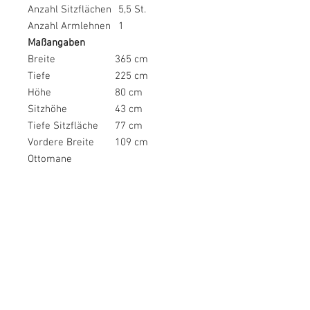
Anzahl Sitzflächen
5,5 St.
Anzahl Armlehnen
1
Maßangaben
Breite
365 cm
Tiefe
225 cm
Höhe
80 cm
Sitzhöhe
43 cm
Tiefe Sitzfläche
77 cm
Vordere Breite
109 cm
Ottomane
Vordere Breite
110 cm
Recamiere
Tiefe Recamiere
190 cm
Breite zwischen
136 cm
den Schenkeln
Breite Armlehnen
39 cm
Tiefe Armlehnen
110 cm
Höhe Armlehnen
43 cm