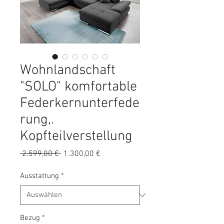
Wohnlandschaft
"SOLO" komfortable
Federkernunterfede
rung,.
Kopfteilverstellung
Standardpreis
Sale-
 2.599,00 € 
1.300,00 €
Preis
Ausstattung
*
Bezug
*